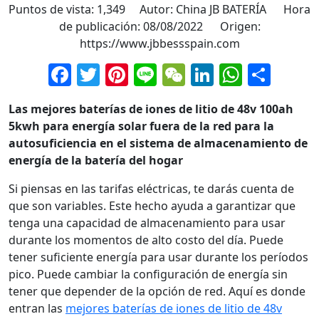
Puntos de vista: 1,349 Autor: China JB BATERÍA Hora
de publicación: 08/08/2022 Origen:
https://www.jbbessspain.com
Facebook
Twitter
Pinterest
Line
WeChat
LinkedIn
Whats
Comp
Las mejores baterías de iones de litio de 48v 100ah
5kwh para energía solar fuera de la red para la
autosuficiencia en el sistema de almacenamiento de
energía de la batería del hogar
Si piensas en las tarifas eléctricas, te darás cuenta de
que son variables. Este hecho ayuda a garantizar que
tenga una capacidad de almacenamiento para usar
durante los momentos de alto costo del día. Puede
tener suficiente energía para usar durante los períodos
pico. Puede cambiar la configuración de energía sin
tener que depender de la opción de red. Aquí es donde
entran las
mejores baterías de iones de litio de 48v