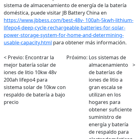
sistema de almacenamiento de energía de la batería
doméstica, puede visitar JB Battery China en
https://www.jbbess.com/best-48v- 100ah-5kwh-lithium-
lifepo4-deep-cycle-rechargeable-batteries-for-solar-
power-storage-system-for-home-and-determining-
usable-capacity.html
para obtener más información.
< Previo:
Encontrar la
Próximo:
Los sistemas de
mejor batería solar de
almacenamiento
>
iones de litio 10kw 48v
de baterías de
200ah lifepo4 para
iones de litio a
sistema solar de 10kw con
gran escala se
respaldo de batería a bajo
utilizan en los
precio
hogares para
obtener suficiente
suministro de
energía y batería
de respaldo para