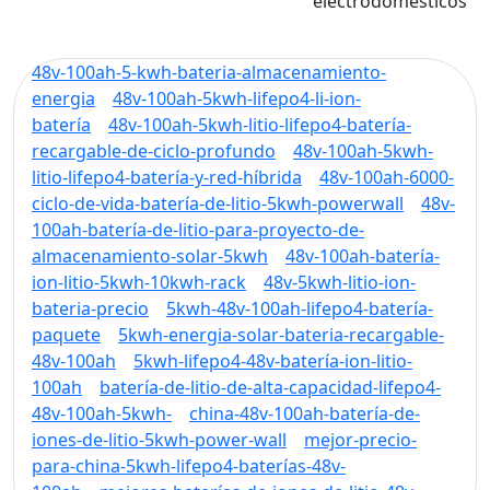
electrodomésticos
48v-100ah-5-kwh-bateria-almacenamiento-
energia
48v-100ah-5kwh-lifepo4-li-ion-
batería
48v-100ah-5kwh-litio-lifepo4-batería-
recargable-de-ciclo-profundo
48v-100ah-5kwh-
litio-lifepo4-batería-y-red-híbrida
48v-100ah-6000-
ciclo-de-vida-batería-de-litio-5kwh-powerwall
48v-
100ah-batería-de-litio-para-proyecto-de-
almacenamiento-solar-5kwh
48v-100ah-batería-
ion-litio-5kwh-10kwh-rack
48v-5kwh-litio-ion-
bateria-precio
5kwh-48v-100ah-lifepo4-batería-
paquete
5kwh-energia-solar-bateria-recargable-
48v-100ah
5kwh-lifepo4-48v-batería-ion-litio-
100ah
batería-de-litio-de-alta-capacidad-lifepo4-
48v-100ah-5kwh-
china-48v-100ah-batería-de-
iones-de-litio-5kwh-power-wall
mejor-precio-
para-china-5kwh-lifepo4-baterías-48v-