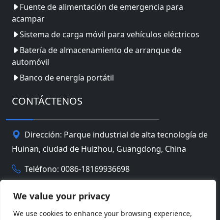
Fuente de alimentación de emergencia para
acampar
Sistema de carga móvil para vehículos eléctricos
Batería de almacenamiento de arranque de
automóvil
Banco de energía portátil
CONTÁCTENOS
Dirección: Parque industrial de alta tecnología de
Huinan, ciudad de Huizhou, Guangdong, China
Teléfono: 0086-18169936698
Email:
info@jbbatterychina.com
We value your privacy
We use cookies to enhance your browsing experience,