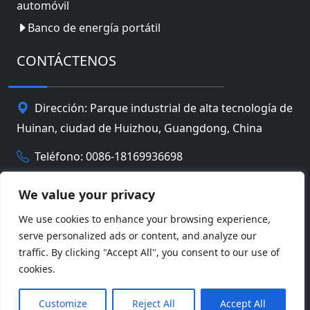
automóvil
Banco de energía portátil
CONTÁCTENOS
Dirección: Parque industrial de alta tecnología de
Huinan, ciudad de Huizhou, Guangdong, China
Teléfono: 0086-18169936698
Email:
info@jbbatterychina.com
We value your privacy
We use cookies to enhance your browsing experience,
Política de privacidad
serve personalized ads or content, and analyze our
traffic. By clicking "Accept All", you consent to our use of
© Derechos de autor 2026 Tecnología limitada de la
cookies.
batería de Huizhou JB. Reservados todos los
Facebook
Twitter
Pinterest
Line
WeChat
derechos.
Customize
Reject All
Accept All