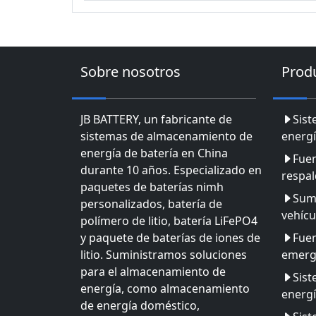
Sobre nosotros
Prod
JB BATTERY, un fabricante de
Sis
sistemas de almacenamiento de
energí
energía de batería en China
Fuen
durante 10 años. Especializado en
respa
paquetes de baterías nimh
Sumi
personalizados, batería de
vehícu
polímero de litio, batería LiFePO4
y paquete de baterías de iones de
Fuen
litio. Suministramos soluciones
emerg
para el almacenamiento de
Sis
energía, como almacenamiento
energ
de energía doméstico,