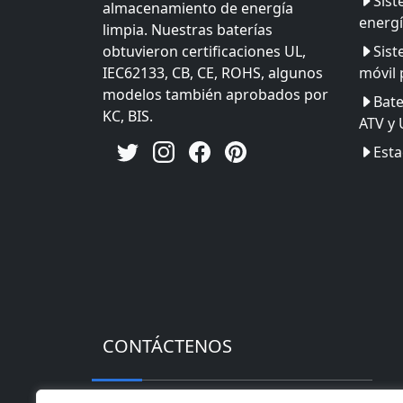
Sis
almacenamiento de energía
energí
limpia. Nuestras baterías
obtuvieron certificaciones UL,
Sist
IEC62133, CB, CE, ROHS, algunos
móvil 
modelos también aprobados por
Bate
KC, BIS.
ATV y
Esta
CONTÁCTENOS