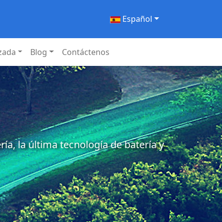
Español
izada
Blog
Contáctenos
a, la última tecnología de batería y