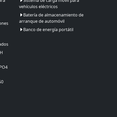
ara
Sistema de carga móvil para
vehículos eléctricos
Batería de almacenamiento de
arranque de automóvil
iones
Banco de energía portátil
zados
MH
ePO4
50