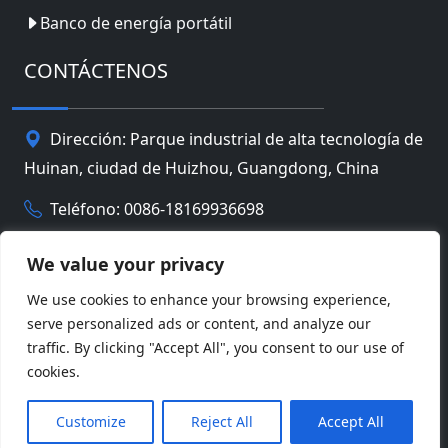
Banco de energía portátil
CONTÁCTENOS
Dirección: Parque industrial de alta tecnología de
Huinan, ciudad de Huizhou, Guangdong, China
Teléfono: 0086-18169936698
Email:
info@jbbatterychina.com
We value your privacy
We use cookies to enhance your browsing experience,
Política de privacidad
serve personalized ads or content, and analyze our
traffic. By clicking "Accept All", you consent to our use of
© Derechos de autor 2026 Tecnología limitada de la
cookies.
batería de Huizhou JB. Reservados todos los
Facebook
Twitter
Pinterest
Line
WeChat
derechos.
Customize
Reject All
Accept All
LinkedIn
WhatsApp
Compartir