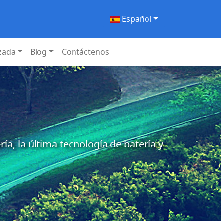
Español
izada
Blog
Contáctenos
a, la última tecnología de batería y