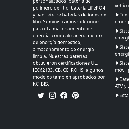
personalizados, batería de
vehícu
polímero de litio, batería LiFePO4
y paquete de baterías de iones de
Fuen
litio. Suministramos soluciones
emerg
para el almacenamiento de
Sis
energía, como almacenamiento
energ
de energía doméstico,
Sis
almacenamiento de energía
energí
limpia. Nuestras baterías
obtuvieron certificaciones UL,
Sist
IEC62133, CB, CE, ROHS, algunos
móvil 
modelos también aprobados por
Bate
KC, BIS.
ATV y
Esta