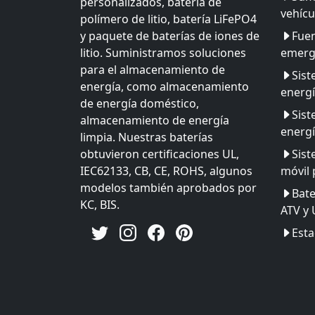
personalizados, batería de
vehícu
polímero de litio, batería LiFePO4
y paquete de baterías de iones de
Fuen
litio. Suministramos soluciones
emerg
para el almacenamiento de
Sis
energía, como almacenamiento
energ
de energía doméstico,
Sis
almacenamiento de energía
energí
limpia. Nuestras baterías
obtuvieron certificaciones UL,
Sist
IEC62133, CB, CE, ROHS, algunos
móvil 
modelos también aprobados por
Bate
KC, BIS.
ATV y
Esta