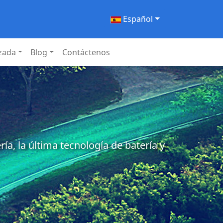
Español
izada
Blog
Contáctenos
a, la última tecnología de batería y