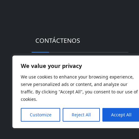
CONTÁCTENOS
Dirección: Parque industrial de alta te
We value your privacy
Teléfono: 0086-18169936698
We use cookies to enhance your browsing experience,
serve personalized ads or content, and analyze our
Email:
info@jbbatterychina.com
traffic. By clicking "Accept All", you consent to our use of
cookies.
Customize
Reject All
Accept All
© Derechos de autor 202