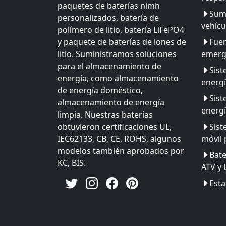
paquetes de baterías nimh
Sumi
personalizados, batería de
vehícu
polímero de litio, batería LiFePO4
y paquete de baterías de iones de
Fuen
litio. Suministramos soluciones
emerg
para el almacenamiento de
Sis
energía, como almacenamiento
energ
de energía doméstico,
Sis
almacenamiento de energía
energí
limpia. Nuestras baterías
obtuvieron certificaciones UL,
Sist
IEC62133, CB, CE, ROHS, algunos
móvil 
modelos también aprobados por
Bate
KC, BIS.
ATV y
Esta