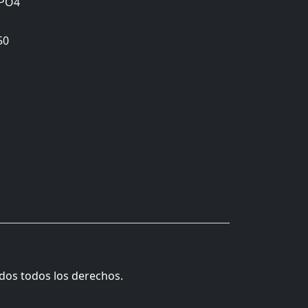
ePO4
50
ados todos los derechos.