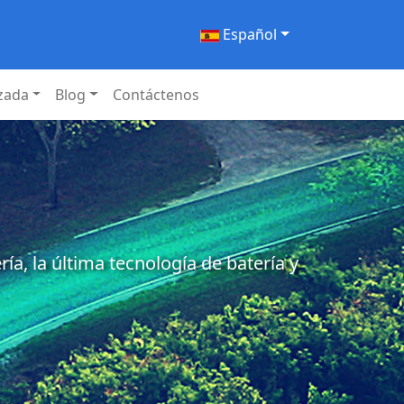
Español
izada
Blog
Contáctenos
a, la última tecnología de batería y