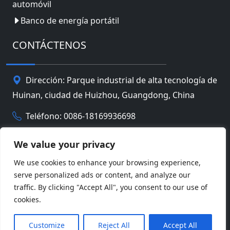
automóvil
Banco de energía portátil
CONTÁCTENOS
Dirección: Parque industrial de alta tecnología de
Huinan, ciudad de Huizhou, Guangdong, China
Teléfono: 0086-18169936698
Email:
info@jbbatterychina.com
We value your privacy
We use cookies to enhance your browsing experience,
Política de privacidad
serve personalized ads or content, and analyze our
traffic. By clicking "Accept All", you consent to our use of
© Derechos de autor 2026 Tecnología limitada de la
cookies.
batería de Huizhou JB. Reservados todos los
Facebook
Twitter
Pinterest
Line
WeChat
derechos.
Customize
Reject All
Accept All