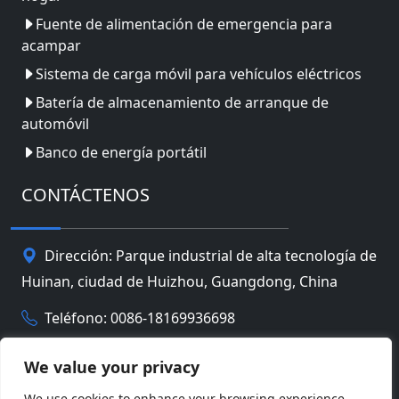
Fuente de alimentación de emergencia para
acampar
Sistema de carga móvil para vehículos eléctricos
Batería de almacenamiento de arranque de
automóvil
Banco de energía portátil
CONTÁCTENOS
Dirección: Parque industrial de alta tecnología de
Huinan, ciudad de Huizhou, Guangdong, China
Teléfono: 0086-18169936698
Email:
info@jbbatterychina.com
We value your privacy
We use cookies to enhance your browsing experience,