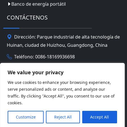
Banco de energía portátil
CONTÁCTENOS
Dirección: Parque industrial de alta tecnología de
Huinan, ciudad de Huizhou, Guangdong, China
Teléfono: 0086-18169936698
Email:
info@jbbatterychina.com
We value your privacy
We use cookies to enhance your browsing experience,
Política de privacidad
serve personalized ads or content, and analyze our
traffic. By clicking "Accept All", you consent to our use of
© Derechos de autor 2026 Tecnología limitada de la
cookies.
batería de Huizhou JB. Reservados todos los
Facebook
Twitter
Pinterest
Line
WeChat
derechos.
Customize
Reject All
Accept All
LinkedIn
WhatsApp
Compartir