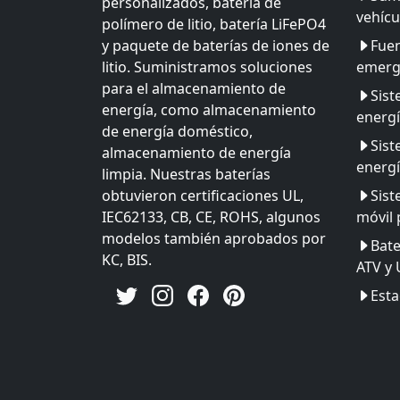
personalizados, batería de
vehícu
polímero de litio, batería LiFePO4
y paquete de baterías de iones de
Fuen
litio. Suministramos soluciones
emerg
para el almacenamiento de
Sis
energía, como almacenamiento
energ
de energía doméstico,
Sis
almacenamiento de energía
energí
limpia. Nuestras baterías
obtuvieron certificaciones UL,
Sist
IEC62133, CB, CE, ROHS, algunos
móvil 
modelos también aprobados por
Bate
KC, BIS.
ATV y
Esta