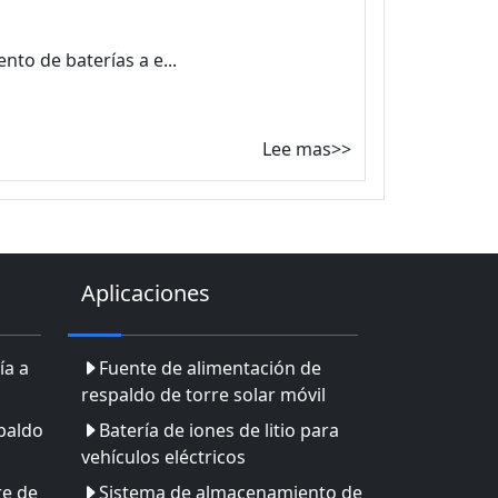
to de baterías a e...
Lee mas>>
Aplicaciones
ía a
Fuente de alimentación de
respaldo de torre solar móvil
paldo
Batería de iones de litio para
vehículos eléctricos
re de
Sistema de almacenamiento de