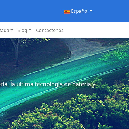
Español
izada
Blog
Contáctenos
a, la última tecnología de batería y