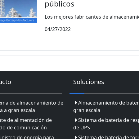
públicos
Los mejores fabricantes de almacenamien
04/27/2022
ucto
Soluciones
tema de almacenamiento de
Almacenamiento de bater
a a gran escala
gran escala
te de alimentación de
Sistema de batería de res
ldo de comunicación
de UPS
nistro de energía para
Sistema de batería de tor