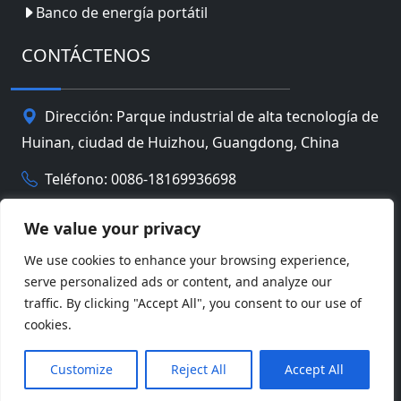
Banco de energía portátil
CONTÁCTENOS
Dirección: Parque industrial de alta tecnología de
Huinan, ciudad de Huizhou, Guangdong, China
Teléfono: 0086-18169936698
Email:
info@jbbatterychina.com
We value your privacy
We use cookies to enhance your browsing experience,
Política de privacidad
serve personalized ads or content, and analyze our
traffic. By clicking "Accept All", you consent to our use of
© Derechos de autor 2026 Tecnología limitada de la
cookies.
batería de Huizhou JB. Reservados todos los
Facebook
Twitter
Pinterest
Line
WeChat
derechos.
Customize
Reject All
Accept All
LinkedIn
WhatsApp
Compartir