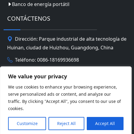
Banco de energía portátil
CONTÁCTENOS
Dirección: Parque industrial de alta tecnología de
Huinan, ciudad de Huizhou, Guangdong, China
Teléfono: 0086-18169936698
Email:
info@jbbatterychina.com
We value your privacy
We use cookies to enhance your browsing experience,
Política de privacidad
serve personalized ads or content, and analyze our
traffic. By clicking "Accept All", you consent to our use of
© Derechos de autor 2026 Tecnología limitada de la
cookies.
batería de Huizhou JB. Reservados todos los
Facebook
Twitter
Pinterest
Line
WeChat
derechos.
Customize
Reject All
Accept All
LinkedIn
WhatsApp
Compartir