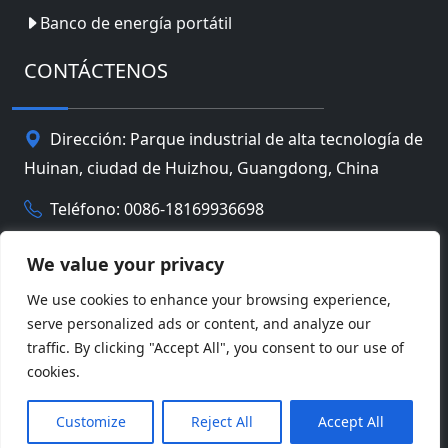
Banco de energía portátil
CONTÁCTENOS
Dirección: Parque industrial de alta tecnología de
Huinan, ciudad de Huizhou, Guangdong, China
Teléfono: 0086-18169936698
Email:
info@jbbatterychina.com
We value your privacy
We use cookies to enhance your browsing experience,
Política de privacidad
serve personalized ads or content, and analyze our
traffic. By clicking "Accept All", you consent to our use of
© Derechos de autor 2026 Tecnología limitada de la
cookies.
batería de Huizhou JB. Reservados todos los
Facebook
Twitter
Pinterest
Line
WeChat
derechos.
Customize
Reject All
Accept All
LinkedIn
WhatsApp
Compartir