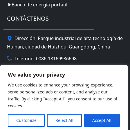
Banco de energía portátil
CONTÁCTENOS
Dirección: Parque industrial de alta tecnología de
Huinan, ciudad de Huizhou, Guangdong, China
Teléfono: 0086-18169936698
Email:
info@jbbatterychina.com
We value your privacy
We use cookies to enhance your browsing experience,
Política de privacidad
serve personalized ads or content, and analyze our
traffic. By clicking "Accept All", you consent to our use of
© Derechos de autor 2026 Tecnología limitada de la
cookies.
batería de Huizhou JB. Reservados todos los
Facebook
Twitter
Pinterest
Line
WeChat
derechos.
Customize
Reject All
Accept All
LinkedIn
WhatsApp
Compartir