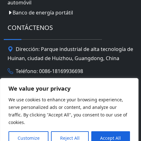
automóvil
Banco de energía portátil
CONTÁCTENOS
Dirección: Parque industrial de alta tecnología de
Huinan, ciudad de Huizhou, Guangdong, China
Teléfono: 0086-18169936698
Email:
info@jbbatterychina.com
We value your privacy
We use cookies to enhance your browsing experience,
Política de privacidad
serve personalized ads or content, and analyze our
traffic. By clicking "Accept All", you consent to our use of
© Derechos de autor 2026 Tecnología limitada de la
cookies.
batería de Huizhou JB. Reservados todos los
Facebook
Twitter
Pinterest
Line
WeChat
derechos.
Customize
Reject All
Accept All