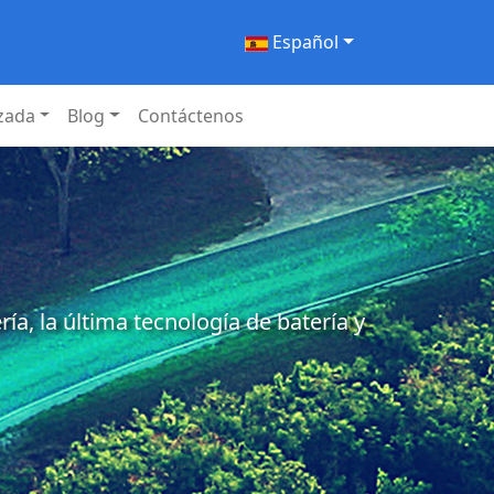
Español
izada
Blog
Contáctenos
a, la última tecnología de batería y