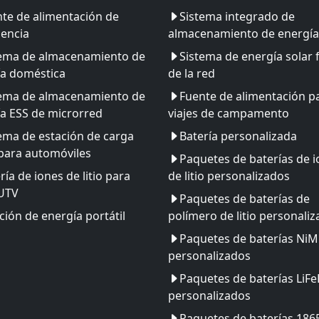
te de alimentación de
Sistema integrado de
encia
almacenamiento de energía
tema de almacenamiento de
Sistema de energía solar 
ía doméstica
de la red
tema de almacenamiento de
Fuente de alimentación p
a ESS de microrred
viajes de campamento
ema de estación de carga
Batería personalizada
para automóviles
Paquetes de baterías de 
ría de iones de litio para
de litio personalizados
 UTV
Paquetes de baterías de
ción de energía portátil
polímero de litio personali
Paquetes de baterías Ni
personalizados
Paquetes de baterías LiF
personalizados
Paquetes de baterías 186