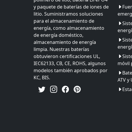
y paquete de baterías de iones de
Fuen
litio. Suministramos soluciones
emerg
para el almacenamiento de
Sis
energía, como almacenamiento
energ
de energía doméstico,
Sis
almacenamiento de energía
energí
limpia. Nuestras baterías
obtuvieron certificaciones UL,
Sist
IEC62133, CB, CE, ROHS, algunos
móvil 
modelos también aprobados por
Bate
KC, BIS.
ATV y
Esta