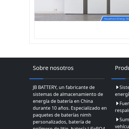
Sobre nosotros
Prod
JB BATTERY, un fabricante de
Sis
sistemas de almacenamiento de
energí
energía de batería en China
Fuen
durante 10 años. Especializado en
respa
paquetes de baterías nimh
Sumi
personalizados, batería de
vehícu
polímero de litio, batería LiFePO4