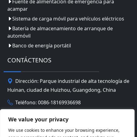
Fuente de alimentación de emergencia para
acampar
Sistema de carga móvil para vehículos eléctricos
Batería de almacenamiento de arranque de
automóvil
Banco de energía portátil
CONTÁCTENOS
Dirección: Parque industrial de alta tecnología de
Huinan, ciudad de Huizhou, Guangdong, China
Teléfono: 0086-18169936698
Email:
info@jbbatterychina.com
We value your privacy
We use cookies to enhance your browsing experience,