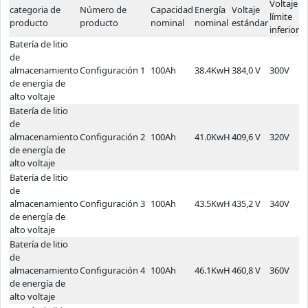
Voltaje
T
categoria de
Número de
Capacidad
Energía
Voltaje
límite
lí
producto
producto
nominal
nominal
estándar
inferior
s
Batería de litio
de
almacenamiento
Configuración 1
100Ah
38.4KwH
384,0 V
300V
4
de energía de
alto voltaje
Batería de litio
de
almacenamiento
Configuración 2
100Ah
41.0KwH
409,6 V
320V
4
de energía de
alto voltaje
Batería de litio
de
almacenamiento
Configuración 3
100Ah
43.5KwH
435,2 V
340V
4
de energía de
alto voltaje
Batería de litio
de
almacenamiento
Configuración 4
100Ah
46.1KwH
460,8 V
360V
5
de energía de
alto voltaje