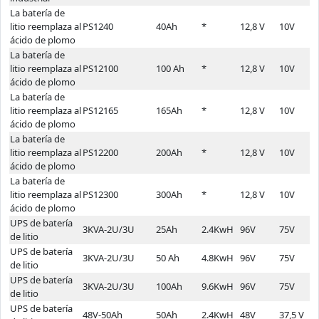
La batería de
litio reemplaza al
PS1240
40Ah
*
12,8 V
10V
1
ácido de plomo
La batería de
litio reemplaza al
PS12100
100 Ah
*
12,8 V
10V
1
ácido de plomo
La batería de
litio reemplaza al
PS12165
165Ah
*
12,8 V
10V
1
ácido de plomo
La batería de
litio reemplaza al
PS12200
200Ah
*
12,8 V
10V
1
ácido de plomo
La batería de
litio reemplaza al
PS12300
300Ah
*
12,8 V
10V
1
ácido de plomo
UPS de batería
3KVA-2U/3U
25Ah
2.4KwH
96V
75V
1
de litio
UPS de batería
3KVA-2U/3U
50 Ah
4.8KwH
96V
75V
1
de litio
UPS de batería
3KVA-2U/3U
100Ah
9.6KwH
96V
75V
1
de litio
UPS de batería
48V-50Ah
50Ah
2.4KwH
48V
37,5 V
5