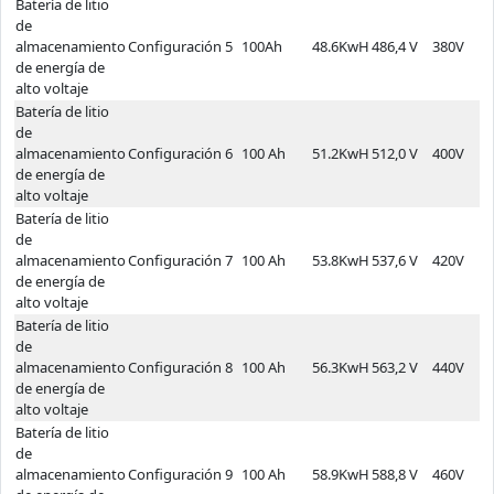
Batería de litio
de
almacenamiento
Configuración 5
100Ah
48.6KwH
486,4 V
380V
5
de energía de
alto voltaje
Batería de litio
de
almacenamiento
Configuración 6
100 Ah
51.2KwH
512,0 V
400V
5
de energía de
alto voltaje
Batería de litio
de
almacenamiento
Configuración 7
100 Ah
53.8KwH
537,6 V
420V
6
de energía de
alto voltaje
Batería de litio
de
almacenamiento
Configuración 8
100 Ah
56.3KwH
563,2 V
440V
6
de energía de
alto voltaje
Batería de litio
de
almacenamiento
Configuración 9
100 Ah
58.9KwH
588,8 V
460V
6