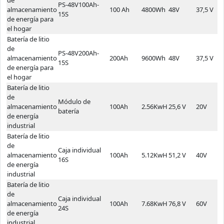
PS-48V100Ah-
almacenamiento
100 Ah
4800Wh
48V
37,5 V
5
15S
de energía para
el hogar
Batería de litio
de
PS-48V200Ah-
almacenamiento
200Ah
9600Wh
48V
37,5 V
5
15S
de energía para
el hogar
Batería de litio
de
Módulo de
almacenamiento
100Ah
2.56KwH
25,6 V
20V
2
batería
de energía
industrial
Batería de litio
de
Caja individual
almacenamiento
100Ah
5.12KwH
51,2 V
40V
5
16S
de energía
industrial
Batería de litio
de
Caja individual
almacenamiento
100Ah
7.68KwH
76,8 V
60V
8
24S
de energía
industrial