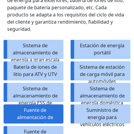
de energía para exteriores, batería de iones de litio,
paquete de batería personalizado, etc. Cada
producto se adapta a los requisitos del ciclo de vida
del cliente y garantiza rendimiento, fiabilidad y
seguridad.
Sistema de
Estación de energía
almacenamiento de
portátil
energía a gran escala
Batería de iones de
Sistema de estación
litio para ATV y UTV
de carga móvil para
automóviles
Sistema de
Sistema de
almacenamiento de
almacenamiento de
energía ESS de
energía doméstica
microrred
Fuente de
Suministro de
alimentación de
energía para
emergencia
vehículos eléctricos
Fuente de