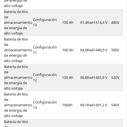
de energía de
alto voltaje
Batería de litio
de
Configuración
almacenamiento
100 Ah
61.4KwH
614,4 V
480V
6
10
de energía de
alto voltaje
Batería de litio
de
Configuración
almacenamiento
100 Ah
64.0KwH
640,0 V
500V
7
11
de energía de
alto voltaje
Batería de litio
de
Configuración
almacenamiento
100 Ah
66.6KwH
665,6 V
520V
7
12
de energía de
alto voltaje
Batería de litio
de
Configuración
almacenamiento
100Ah
69.1KwH
691,2 V
540V
7
13
de energía de
alto voltaje
Batería de litio
de