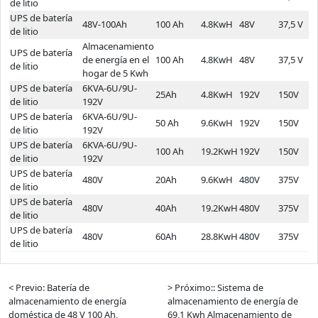
de litio
UPS de batería
48V-100Ah
100 Ah
4.8KwH
48V
37,5 V
5
de litio
Almacenamiento
UPS de batería
de energía en el
100 Ah
4.8KwH
48V
37,5 V
5
de litio
hogar de 5 Kwh
UPS de batería
6KVA-6U/9U-
25Ah
4.8KwH
192V
150V
2
de litio
192V
UPS de batería
6KVA-6U/9U-
50 Ah
9.6KwH
192V
150V
2
de litio
192V
UPS de batería
6KVA-6U/9U-
100 Ah
19.2KwH
192V
150V
2
de litio
192V
UPS de batería
480V
20Ah
9.6KwH
480V
375V
5
de litio
UPS de batería
480V
40Ah
19.2KwH
480V
375V
5
de litio
UPS de batería
480V
60Ah
28.8KwH
480V
375V
5
de litio
< Previo: Batería de
> Próximo:: Sistema de
almacenamiento de energía
almacenamiento de energía de
doméstica de 48 V 100 Ah,
69,1 Kwh Almacenamiento de